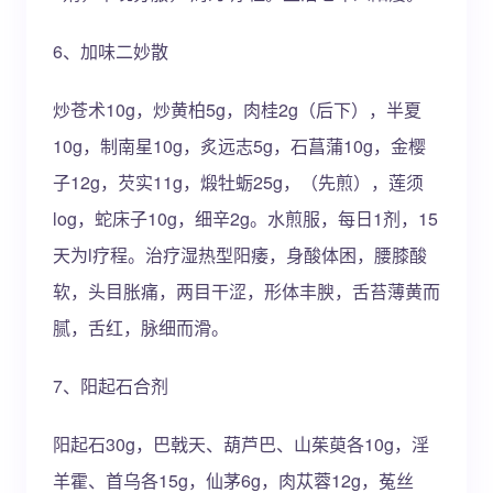
6、加味二妙散
炒苍术10g，炒黄柏5g，肉桂2g（后下），半夏
10g，制南星10g，炙远志5g，石菖蒲10g，金樱
子12g，芡实11g，煅牡蛎25g，（先煎），莲须
log，蛇床子10g，细辛2g。水煎服，每日1剂，15
天为l疗程。治疗湿热型阳痿，身酸体困，腰膝酸
软，头目胀痛，两目干涩，形体丰腴，舌苔薄黄而
腻，舌红，脉细而滑。
7、阳起石合剂
阳起石30g，巴戟天、葫芦巴、山茱萸各10g，淫
羊霍、首乌各15g，仙茅6g，肉苁蓉12g，菟丝