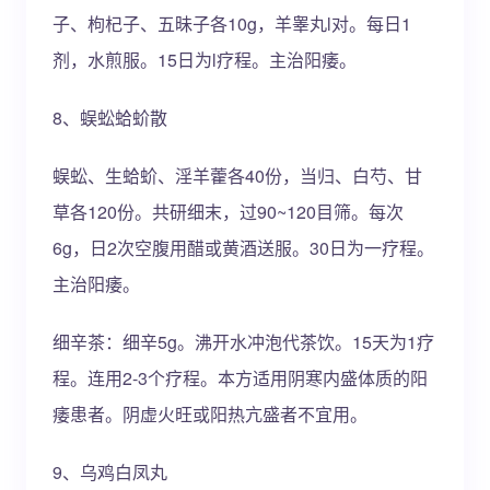
子、枸杞子、五昧子各10g，羊睾丸l对。每日1
剂，水煎服。15日为l疗程。主治阳痿。
8、蜈蚣蛤蚧散
蜈蚣、生蛤蚧、淫羊藿各40份，当归、白芍、甘
草各120份。共研细末，过90~120目筛。每次
6g，日2次空腹用醋或黄酒送服。30日为一疗程。
主治阳痿。
细辛茶：细辛5g。沸开水冲泡代茶饮。15天为1疗
程。连用2-3个疗程。本方适用阴寒内盛体质的阳
痿患者。阴虚火旺或阳热亢盛者不宜用。
9、乌鸡白凤丸