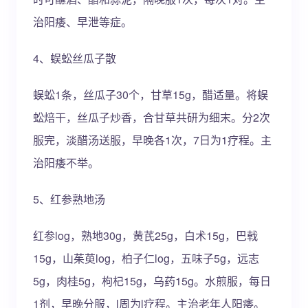
治阳痿、早泄等症。
4、蜈蚣丝瓜子散
蜈蚣1条，丝瓜子30个，甘草15g，醋适量。将蜈
蚣焙干，丝瓜子炒香，合甘草共研为细末。分2次
服完，淡醋汤送服，早晚各1次，7日为1疗程。主
治阳痿不举。
5、红参熟地汤
红参log，熟地30g，黄芪25g，白术15g，巴戟
15g，山茱萸log，柏子仁log，五味子5g，远志
5g，肉桂5g，枸杞15g，乌药15g。水煎服，每日
1剂，早晚分服，l周为l疗程。主治老年人阳痿。