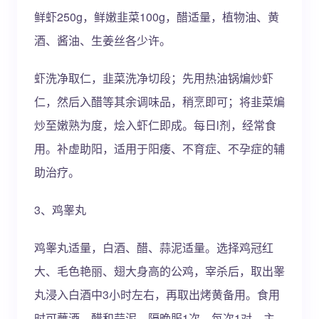
鲜虾250g，鲜嫩韭菜100g，醋适量，植物油、黄
酒、酱油、生姜丝各少许。
虾洗净取仁，韭菜洗净切段；先用热油锅煸炒虾
仁，然后入醋等其余调味品，稍烹即可；将韭菜煸
炒至嫩熟为度，烩入虾仁即成。每日l剂，经常食
用。补虚助阳，适用于阳痿、不育症、不孕症的辅
助治疗。
3、鸡睾丸
鸡睾丸适量，白酒、醋、蒜泥适量。选择鸡冠红
大、毛色艳丽、翅大身高的公鸡，宰杀后，取出睾
丸浸入白酒中3小时左右，再取出烤黄备用。食用
时可蘸酒、醋和蒜泥，隔晚服1次，每次1对。主