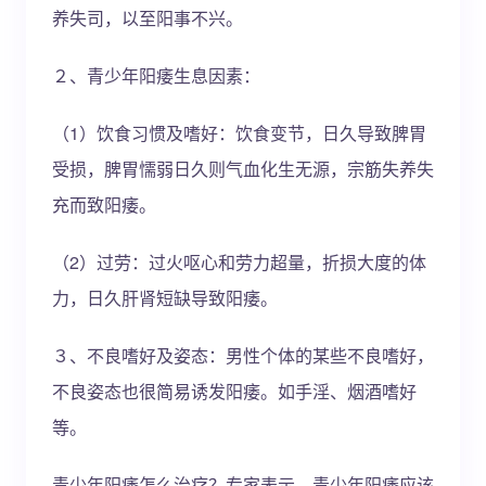
养失司，以至阳事不兴。
２、青少年阳痿生息因素：
（1）饮食习惯及嗜好：饮食变节，日久导致脾胃
受损，脾胃懦弱日久则气血化生无源，宗筋失养失
充而致阳痿。
（2）过劳：过火呕心和劳力超量，折损大度的体
力，日久肝肾短缺导致阳痿。
３、不良嗜好及姿态：男性个体的某些不良嗜好，
不良姿态也很简易诱发阳痿。如手淫、烟酒嗜好
等。
青少年阳痿怎么治疗？专家表示，青少年阳痿应该